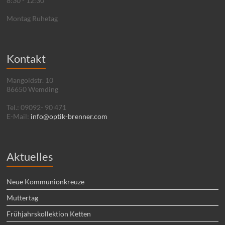
8:30 - 12:30
Montag Ruhetag
Kontakt
Mangoldstr. 10
86650 Wemding
Tel.: 09092- 90 471
E-Mail:
info@optik-brenner.com
Aktuelles
Neue Kommunionkreuze
Muttertag
Frühjahrskollektion Ketten